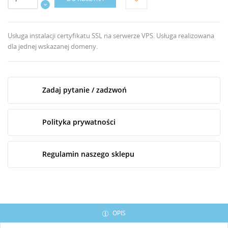
Usługa instalacji certyfikatu SSL na serwerze VPS. Usługa realizowana
dla jednej wskazanej domeny.
Zadaj pytanie / zadzwoń
Polityka prywatności
UTWÓRZ LISTĘ ŻYCZEŃ
Regulamin naszego sklepu
ZALOGUJ SIĘ
NAZWA LISTY ŻYCZEŃ
Musisz być zalogowany by zapisać produkty na swojej
DODAJ DO LISTY ŻYCZEŃ
liście życzeń.
OPIS
Utwórz nową listę
add_circle_outline