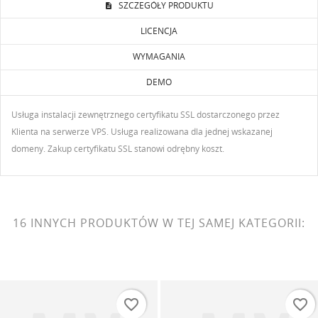
Anuluj
Zaloguj się
SZCZEGÓŁY PRODUKTU
Anuluj
Utwórz listę życzeń
LICENCJA
WYMAGANIA
DEMO
Usługa instalacji zewnętrznego certyfikatu SSL dostarczonego przez
Klienta na serwerze VPS. Usługa realizowana dla jednej wskazanej
domeny. Zakup certyfikatu SSL stanowi odrębny koszt.
16 INNYCH PRODUKTÓW W TEJ SAMEJ KATEGORII:
favorite_border
favorite_border