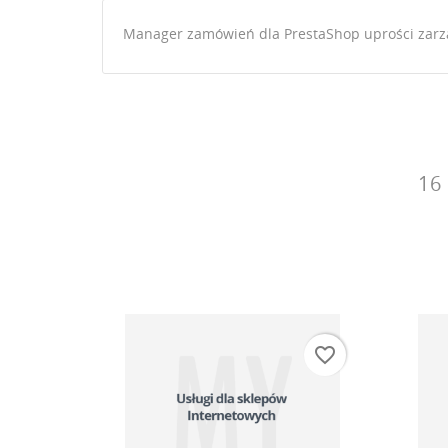
Manager zamówień dla PrestaShop uprości zarz
UT
16
ZA
NA
Mu
DO
favorite_border
favorite_border