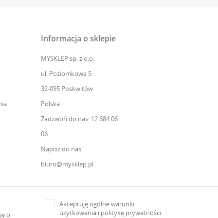
Informacja o sklepie
MYSKLEP sp. z o.o.
ul. Poziomkowa 5
32-095 Poskwitów
ia
Polska
Zadzwoń do nas: 12 684 06
06
Napisz do nas:
biuro@mysklep.pl
Akceptuję ogólne warunki
użytkowania i politykę prywatności
ję o