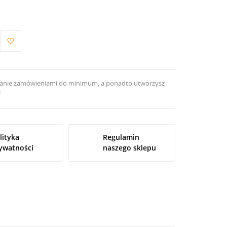
favorite_border
zanie zamówieniami do minimum, a ponadto utworzysz
!
lityka
Regulamin
ywatności
naszego sklepu