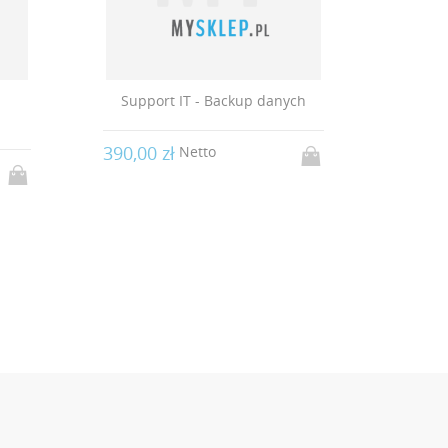
a
Support IT - Backup danych
Up
Prest
390,00 zł
Netto
500,00