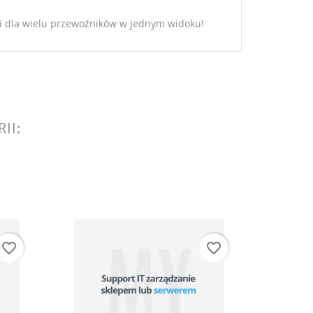
i dla wielu przewoźników w jednym widoku!
II:
istę
favorite_border
favorite_border