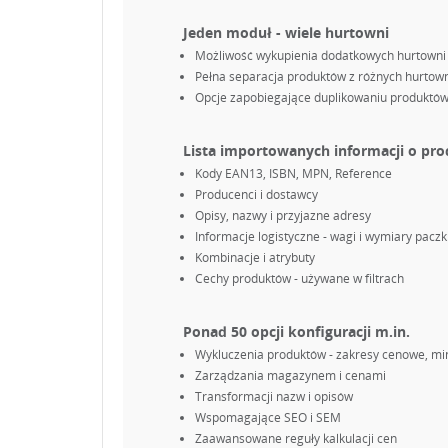
Jeden moduł - wiele hurtowni
Możliwość wykupienia dodatkowych hurtowni
Pełna separacja produktów z różnych hurtowni
Opcje zapobiegające duplikowaniu produktów
Lista importowanych informacji o pr
Kody EAN13, ISBN, MPN, Reference
UT
Producenci i dostawcy
ZA
Opisy, nazwy i przyjazne adresy
Informacje logistyczne - wagi i wymiary paczk
NA
Kombinacje i atrybuty
Mu
DO
Cechy produktów - używane w filtrach
Ponad 50 opcji konfiguracji m.in.
Wykluczenia produktów - zakresy cenowe, mi
Zarządzania magazynem i cenami
Transformacji nazw i opisów
Wspomagające SEO i SEM
Zaawansowane reguły kalkulacji cen