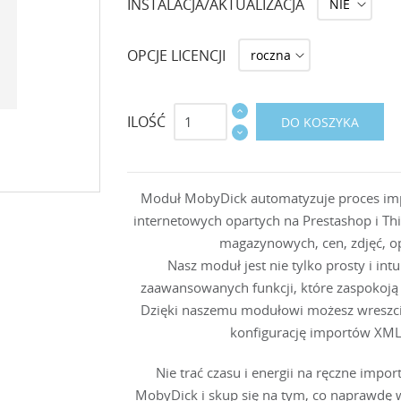
INSTALACJA/AKTUALIZACJA
OPCJE LICENCJI
ILOŚĆ
DO KOSZYKA
Moduł MobyDick automatyzuje proces im
internetowych opartych na Prestashop i Th
magazynowych, cen, zdjęć, o
Nasz moduł jest nie tylko prosty i int
zaawansowanych funkcji, które zaspokoj
Dzięki naszemu modułowi możesz wreszcie 
konfigurację importów XML
Nie trać czasu i energii na ręczne imp
MobyDick i skup się na tym, co naprawdę w