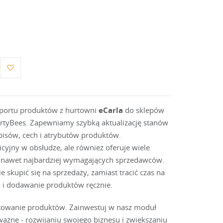
favorite_border
portu produktów z hurtowni
eCarla
do sklepów
irtyBees. Zapewniamy szybką aktualizację stanów
pisów, cech i atrybutów produktów.
uicyjny w obsłudze, ale również oferuje wiele
ą nawet najbardziej wymagających sprzedawców.
skupić się na sprzedaży, zamiast tracić czas na
 i dodawanie produktów ręcznie.
ortowanie produktów. Zainwestuj w nasz moduł
ażne - rozwijaniu swojego biznesu i zwiększaniu