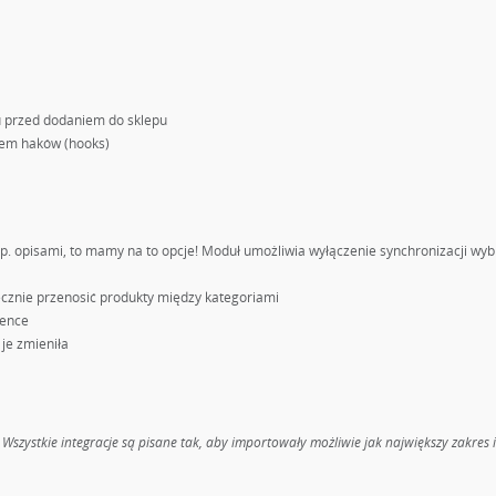
u przed dodaniem do sklepu
tem haków (hooks)
p. opisami, to mamy na to opcje! Moduł umożliwia wyłączenie synchronizacji wy
ręcznie przenosić produkty między kategoriami
rence
je zmieniła
Wszystkie integracje są pisane tak, aby importowały możliwie jak największy zakres