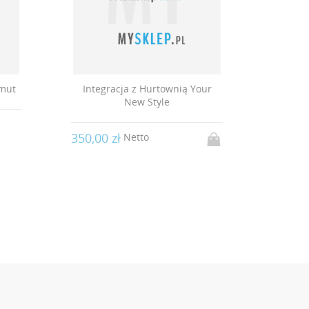
ymut
Integracja z Hurtownią Your
Inte
New Style
Prest
350,00 zł
800,00
Netto