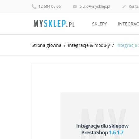
12 684 06 06
biuro@mysklep.pl
Konta


SKLEPY
INTEGRAC
Strona główna
Integracje & moduły
Integracja