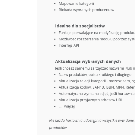
Mapowanie kategorii
Blokada wybranych producentów
Idealne dla specjalistów
Funkcje pozwalające na modyfikację produkt
Możliwość rozszerzania modułu poprzez sys
Interfejs API
Aktualizacja wybranych danych
Jeśli chcesz samemu zarządzać nazwami i/lub n
Nazw produktów, opisu krótkiego i długiego
Aktualizacja relacji kategorii - możesz sam, 
Aktualizacja kodów: EAN13, ISBN, MPN, Refe
Automatyczna wymiana zdjęć, jeśli hurtownia 
Aktualizacja przyjaznych adresów URL
... i więcej
Nie każda hurtownia udostępnia wszystkie w/w dane. 
produktów