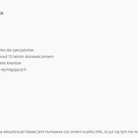
ch
lko dla specjalistów
ponad 10 letnim doświadczeniem
etki klientów
ej wymagających
e
N
ne aktualizacje! Nawet jeśli hurtownia coś zmieni w pliku XML, to już się tym nie