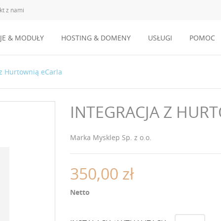
kt z nami
JE & MODUŁY
HOSTING & DOMENY
USŁUGI
POMOC
 z Hurtownią eCarla
INTEGRACJA Z HUR
Marka
Mysklep Sp. z o.o.
350,00 zł
Netto