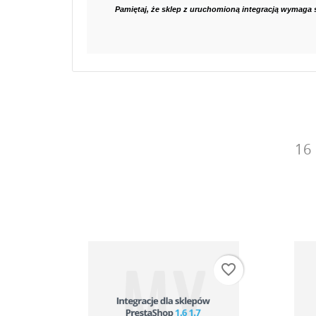
Pamiętaj, że sklep z uruchomioną integracją wymaga s
16
favorite_border
favorite_border