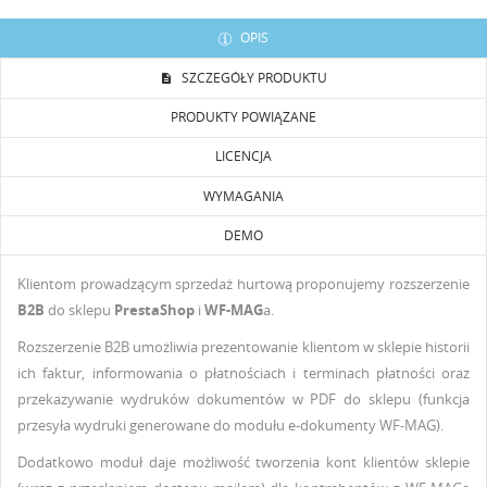
OPIS
SZCZEGÓŁY PRODUKTU
PRODUKTY POWIĄZANE
LICENCJA
UTWÓRZ LISTĘ ŻYCZEŃ
WYMAGANIA
ZALOGUJ SIĘ
DEMO
NAZWA LISTY ŻYCZEŃ
Musisz być zalogowany by zapisać produkty na swojej
DODAJ DO LISTY ŻYCZEŃ
Klientom prowadzącym sprzedaż hurtową proponujemy rozszerzenie
liście życzeń.
B2B
do sklepu
PrestaShop
i
WF-MAG
a.
Utwórz nową listę
add_circle_outline
Rozszerzenie B2B umożliwia prezentowanie klientom w sklepie historii
Anuluj
Zaloguj się
ich faktur, informowania o płatnościach i terminach płatności oraz
Anuluj
Utwórz listę życzeń
przekazywanie wydruków dokumentów w PDF do sklepu (funkcja
przesyła wydruki generowane do modułu e-dokumenty WF-MAG).
Dodatkowo moduł daje możliwość tworzenia kont klientów sklepie