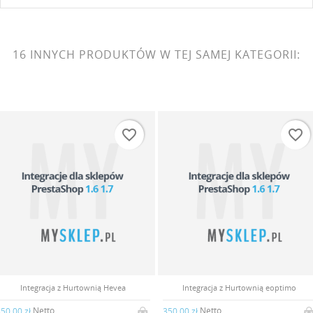
16 INNYCH PRODUKTÓW W TEJ SAMEJ KATEGORII:
favorite_border
favorite_border
Integracja z Hurtownią Hevea
Integracja z Hurtownią eoptimo
Netto
Netto
50,00 zł
350,00 zł