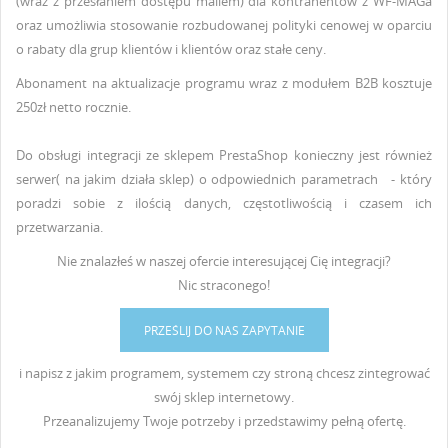
(wraz z przesłaniem dostępu mailem) dla kontrahentów z WF-MAGa
oraz umożliwia stosowanie rozbudowanej polityki cenowej w oparciu
o rabaty dla grup klientów i klientów oraz stałe ceny.
Abonament na aktualizacje programu wraz z modułem B2B kosztuje
250zł netto rocznie.
Do obsługi integracji ze sklepem PrestaShop konieczny jest również
serwer( na jakim działa sklep) o odpowiednich parametrach - który
poradzi sobie z ilością danych, częstotliwością i czasem ich
przetwarzania.
Nie znalazłeś w naszej ofercie interesującej Cię integracji?
Nic
straconego!
PRZEŚLIJ DO NAS ZAPYTANIE
i napisz z jakim programem, systemem czy stroną chcesz zintegrować
swój sklep internetowy.
Przeanalizujemy Twoje potrzeby i przedstawimy pełną ofertę.