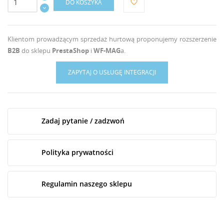
DO KOSZYKA
favorite_border
Klientom prowadzącym sprzedaż hurtową proponujemy rozszerzenie
B2B
do sklepu
PrestaShop
i
WF-MAG
a.
ZAPYTAJ O USŁUGĘ INTEGRACJI
Zadaj pytanie / zadzwoń
Polityka prywatności
Regulamin naszego sklepu