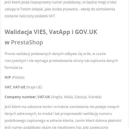
Jeśli klient poda niepoprawny numer podatkowy, to będzie mógł zrobić
NAZWA LISTY ŻYCZEŃ
Musisz być zalogowany by zapisać produkty na swojej
DODAJ DO LISTY ŻYCZEŃ
zakupy w Twoim sklepie, jako osoba prywatna - wtedy do zamówienia
liście życzeń.
zostanie naliczony podatek VAT.
Utwórz nową listę
add_circle_outline
Walidacja VIES, VatApp i GOV.UK
Anuluj
Zaloguj się
Anuluj
Utwórz listę życzeń
w
PrestaShop
Proces walidacji podawanych danych odbywa się w tle, w czasie
rzeczywistym i nie wymaga przeładowania strony lub zapisania danych
formularza.
NIP
(Polska)
VAT, VAT-UE
(kraje UE)
Company number, VAT-UK
(Anglia, Walia, Szkocja, Irlandia)
Jeśli klient ma założone konto i w trakcie zamówienia nie podaje nowych
danych adresowych, to moduł i tak przeprowadzi walidację numeru
podatkowego zapisanego w adresie klienta, zanim klient dokona płatność.
Jeśli numer podatkowy okaże się nieaktywny (np. gdy zawieszono