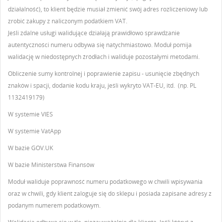
działalność), to klient będzie musiał zmienić swój adres rozliczeniowy lub
zrobić zakupy z naliczonym podatkiem VAT.
Jeśli zdalne usługi walidujące działają prawidłowo sprawdzanie
autentyczności numeru odbywa się natychmiastowo. Moduł pomija
walidację w niedostępnych źródłach i waliduje pozostałymi metodami.
Obliczenie sumy kontrolnej i poprawienie zapisu - usunięcie zbędnych
znaków i spacji, dodanie kodu kraju, jeśli wykryto VAT-EU, itd. (np. PL
1132419179)
W systemie VIES
W systemie VatApp
W bazie GOV.UK
W bazie Ministerstwa Finansów
Moduł waliduje poprawność numeru podatkowego w chwili wpisywania
oraz w chwili, gdy klient zaloguje się do sklepu i posiada zapisane adresy z
podanym numerem podatkowym.