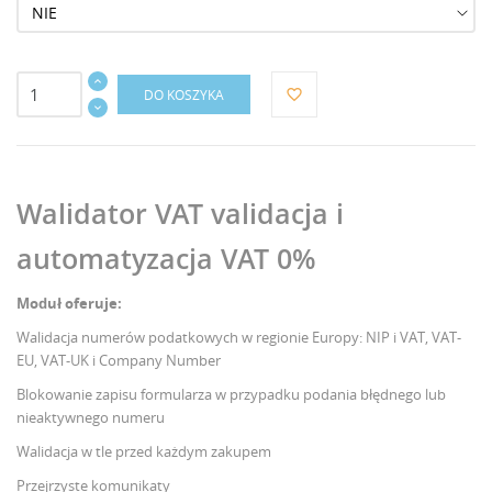
DO KOSZYKA
favorite_border
Walidator VAT validacja i
automatyzacja VAT 0%
Moduł oferuje:
Walidacja numerów podatkowych w regionie Europy: NIP i VAT, VAT-
EU, VAT-UK i Company Number
Blokowanie zapisu formularza w przypadku podania błędnego lub
nieaktywnego numeru
Walidacja w tle przed każdym zakupem
Przejrzyste komunikaty