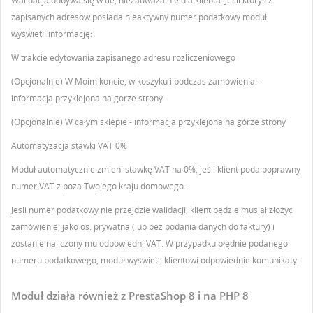
Walidacja odbywa się w tle, niezauważalnie dla klienta. Jeśli któryś z
zapisanych adresów posiada nieaktywny numer podatkowy moduł
wyświetli informację:
W trakcie edytowania zapisanego adresu rozliczeniowego
(Opcjonalnie) W Moim koncie, w koszyku i podczas zamówienia -
informacja przyklejona na górze strony
(Opcjonalnie) W całym sklepie - informacja przyklejona na górze strony
Automatyzacja stawki VAT 0%
Moduł automatycznie zmieni stawkę VAT na 0%, jeśli klient poda poprawny
numer VAT z poza Twojego kraju domowego.
Jeśli numer podatkowy nie przejdzie walidacji, klient będzie musiał złożyć
zamówienie, jako os. prywatna (lub bez podania danych do faktury) i
zostanie naliczony mu odpowiedni VAT. W przypadku błędnie podanego
numeru podatkowego, moduł wyświetli klientowi odpowiednie komunikaty.
Moduł działa również z PrestaShop 8 i na PHP 8