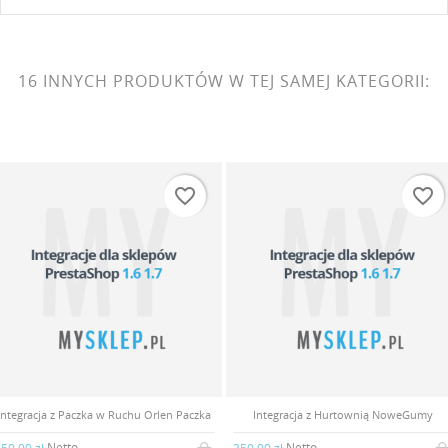
16 INNYCH PRODUKTÓW W TEJ SAMEJ KATEGORII:
favorite_border
favorite_border
Integracja z Paczka w Ruchu Orlen Paczka
Integracja z Hurtownią NoweGumy
Netto
Netto