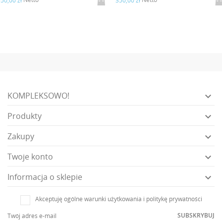
50,00 zł
350,00 zł
KOMPLEKSOWO!

Produkty

Zakupy

Twoje konto

Informacja o sklepie

Akceptuję ogólne warunki użytkowania i politykę prywatności
SUBSKRYBUJ