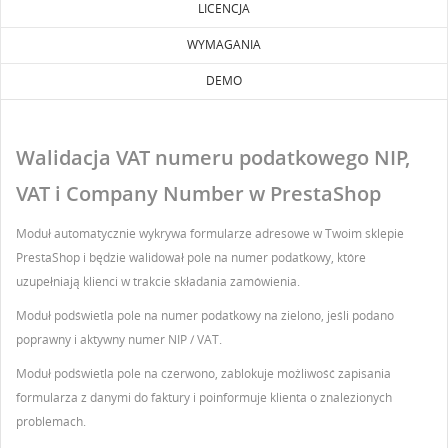
LICENCJA
WYMAGANIA
DEMO
Walidacja VAT numeru podatkowego NIP,
VAT i Company Number w PrestaShop
Moduł automatycznie wykrywa formularze adresowe w Twoim sklepie
PrestaShop i będzie walidował pole na numer podatkowy, które
uzupełniają klienci w trakcie składania zamówienia.
Moduł podświetla pole na numer podatkowy na zielono, jeśli podano
poprawny i aktywny numer NIP / VAT.
Moduł podświetla pole na czerwono, zablokuje możliwość zapisania
UTWÓRZ LISTĘ ŻYCZEŃ
formularza z danymi do faktury i poinformuje klienta o znalezionych
ZALOGUJ SIĘ
problemach.