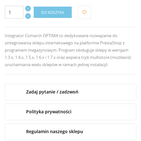
DO KOSZYKA
favorite_border
Integrator Comarch OPTIMA to dedykowane rozwiązanie do
zintegrowania sklepu internetowego na platformie PrestaShop z
programem magazynowym. Program obsługuje sklepy w wersjach
1.3.x, 1.4.x, 1.5.x, 1.6.x i 1.7.x oraz wspiera tryb multistore (możliwość
uruchamiania wielu sklepów w ramach jednej instalacji).
Zadaj pytanie / zadzwoń
Polityka prywatności
Regulamin naszego sklepu