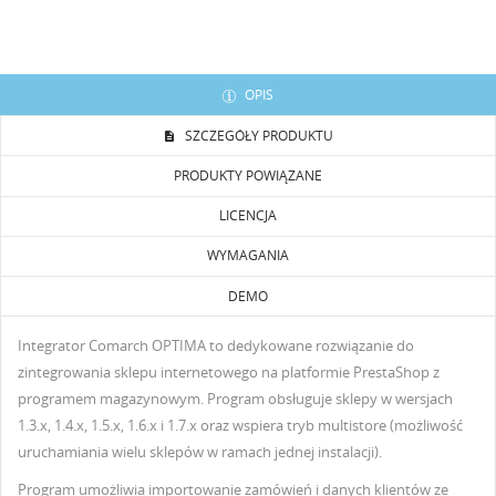
OPIS
SZCZEGÓŁY PRODUKTU
PRODUKTY POWIĄZANE
LICENCJA
WYMAGANIA
DEMO
Integrator Comarch OPTIMA to dedykowane rozwiązanie do
zintegrowania sklepu internetowego na platformie PrestaShop z
programem magazynowym. Program obsługuje sklepy w wersjach
1.3.x, 1.4.x, 1.5.x, 1.6.x i 1.7.x oraz wspiera tryb multistore (możliwość
uruchamiania wielu sklepów w ramach jednej instalacji).
Program umożliwia importowanie zamówień i danych klientów ze