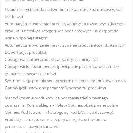
Eksport danych produktu (symbol, nazwa, opis, kod dostawcy, kod
kreskowy).
Automatyczne tworzenie i przypisywanie grup towarowych (kategorii
produktu) z obsługą kategorii wielopoziomowych lub eksport do
jednej wspólnej kategori
UTWÓRZ LISTĘ ŻYCZEŃ
Automatyczne tworzenie i przypisywanie producentów i dostawców
ZALOGUJ SIĘ
Eksport zdjęć produktu.
Obsługa wariantów produktów (kolory, rozmiary itp.).
NAZWA LISTY ŻYCZEŃ
Musisz być zalogowany by zapisać produkty na swojej
Obsługa wielu poziomów cen (powiązanie poziomów w Optimie z
DODAJ DO LISTY ŻYCZEŃ
liście życzeń.
grupami cenowymi klientów).
Synchronizacja produktów – program nie dodaje produktów do bazy
Utwórz nową listę
add_circle_outline
Optimy (jeśli ustawiony parametr Synchronizuj produkty)
Anuluj
Zaloguj się
Identyfikowanie produktów na podstawie zdefiniowanego
Anuluj
Utwórz listę życzeń
powiązania (Pole w sklepie = Pole w Optimie; obsługiwane pola w
Optimie: Kod towaru, nr katalogowy, kod EAN, kod dostawcy).
Produkty nierozpoznane są zapisywane jako ustawiona w
parametrach pozycja kartoteki.