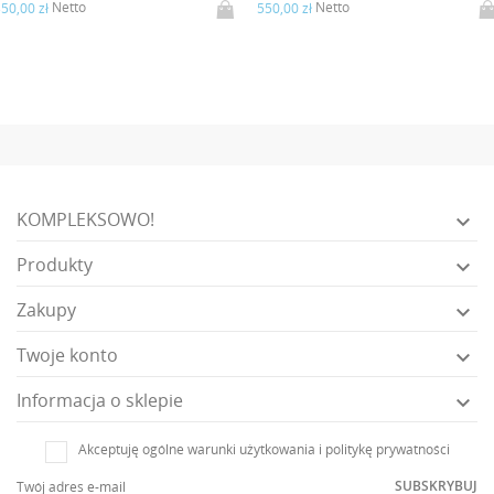
Netto
Netto
50,00 zł
550,00 zł
KOMPLEKSOWO!

Produkty

Zakupy

Twoje konto

Informacja o sklepie

Akceptuję ogólne warunki użytkowania i politykę prywatności
SUBSKRYBUJ