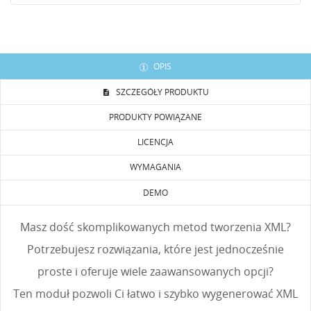
OPIS
SZCZEGÓŁY PRODUKTU
PRODUKTY POWIĄZANE
UTWÓRZ LISTĘ ŻYCZEŃ
ZALOGUJ SIĘ
LICENCJA
NAZWA LISTY ŻYCZEŃ
WYMAGANIA
Musisz być zalogowany by zapisać produkty na swojej
DODAJ DO LISTY ŻYCZEŃ
liście życzeń.
DEMO
Utwórz nową listę
add_circle_outline
Masz dość skomplikowanych metod tworzenia XML?
Anuluj
Zaloguj się
Anuluj
Utwórz listę życzeń
Potrzebujesz rozwiązania, które jest jednocześnie
proste i oferuje wiele zaawansowanych opcji?
Ten moduł pozwoli Ci łatwo i szybko wygenerować XML