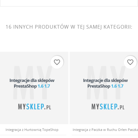
16 INNYCH PRODUKTÓW W TEJ SAMEJ KATEGORII:
favorite_border
favorite_border
Integracja z Hurtownią TopeShop
Integracja z Paczka w Ruchu Orlen Paczk