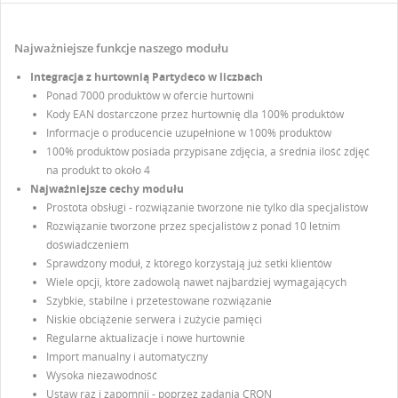
Najważniejsze funkcje naszego modułu
Integracja z hurtownią Partydeco w liczbach
Ponad 7000 produktów w ofercie hurtowni
Kody EAN dostarczone przez hurtownię dla 100% produktów
Informacje o producencie uzupełnione w 100% produktów
100% produktów posiada przypisane zdjęcia, a średnia ilość zdjęć
na produkt to około 4
Najważniejsze cechy modułu
Prostota obsługi - rozwiązanie tworzone nie tylko dla specjalistów
UTWÓRZ LISTĘ ŻYCZEŃ
Rozwiązanie tworzone przez specjalistów z ponad 10 letnim
ZALOGUJ SIĘ
doświadczeniem
Sprawdzony moduł, z którego korzystają już setki klientów
Wiele opcji, które zadowolą nawet najbardziej wymagających
NAZWA LISTY ŻYCZEŃ
Musisz być zalogowany by zapisać produkty na swojej
DODAJ DO LISTY ŻYCZEŃ
Szybkie, stabilne i przetestowane rozwiązanie
liście życzeń.
Niskie obciążenie serwera i zużycie pamięci
Regularne aktualizacje i nowe hurtownie
Utwórz nową listę
add_circle_outline
Import manualny i automatyczny
Anuluj
Zaloguj się
Wysoka niezawodność
Anuluj
Utwórz listę życzeń
Ustaw raz i zapomnij - poprzez zadania CRON