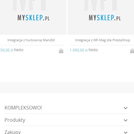
Integracja z hurtownią MandM
Integracja z WF-Mag dla PrestaShop
Netto
Netto
50,00 zł
1 690,00 zł
KOMPLEKSOWO!

Produkty

Zakupy
