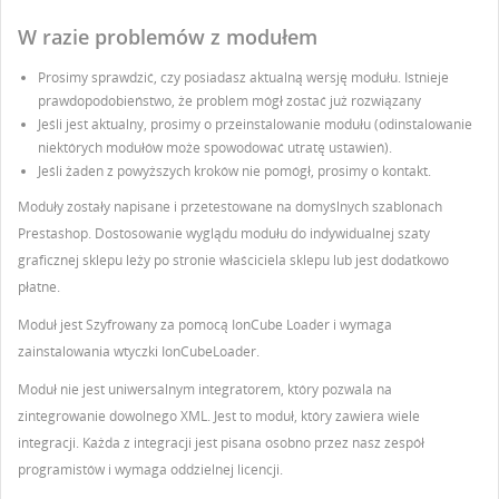
W razie problemów z modułem
Prosimy sprawdzić, czy posiadasz aktualną wersję modułu. Istnieje
prawdopodobieństwo, że problem mógł zostać już rozwiązany
Jeśli jest aktualny, prosimy o przeinstalowanie modułu (odinstalowanie
niektórych modułów może spowodować utratę ustawień).
Jeśli żaden z powyższych kroków nie pomógł, prosimy o kontakt.
Moduły zostały napisane i przetestowane na domyślnych szablonach
Prestashop. Dostosowanie wyglądu modułu do indywidualnej szaty
graficznej sklepu leży po stronie właściciela sklepu lub jest dodatkowo
płatne.
Moduł jest Szyfrowany za pomocą IonCube Loader i wymaga
zainstalowania wtyczki IonCubeLoader.
Moduł nie jest uniwersalnym integratorem, który pozwala na
zintegrowanie dowolnego XML. Jest to moduł, który zawiera wiele
integracji. Każda z integracji jest pisana osobno przez nasz zespół
programistów i wymaga oddzielnej licencji.