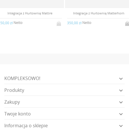
Integracja z Hurtownią Mattire
Integracja z Hurtownią Matterhorn
Netto
Netto
50,00 zł
350,00 zł
KOMPLEKSOWO!

Produkty

Zakupy

Twoje konto

Informacja o sklepie
