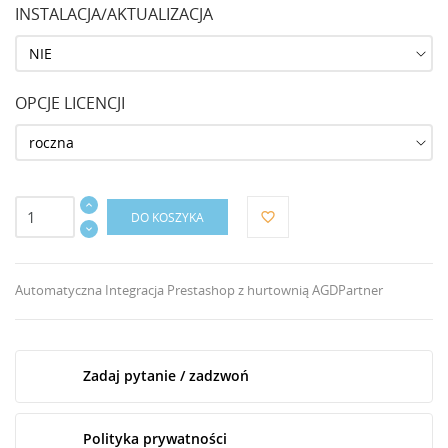
INSTALACJA/AKTUALIZACJA
OPCJE LICENCJI
DO KOSZYKA
favorite_border
Automatyczna Integracja Prestashop z hurtownią AGDPartner
Zadaj pytanie / zadzwoń
Polityka prywatności