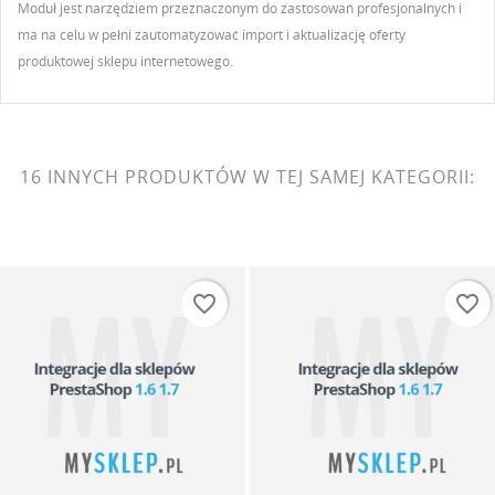
Moduł jest narzędziem przeznaczonym do zastosowań profesjonalnych i
ma na celu w pełni zautomatyzować import i aktualizację oferty
produktowej sklepu internetowego.
16 INNYCH PRODUKTÓW W TEJ SAMEJ KATEGORII:
favorite_border
favorite_border