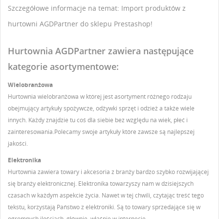
ZALOGUJ SIĘ
Szczegółowe informacje na temat: Import produktów z
hurtowni AGDPartner do sklepu Prestashop!
NAZWA LISTY ŻYCZEŃ
Musisz być zalogowany by zapisać produkty na swojej
DODAJ DO LISTY ŻYCZEŃ
liście życzeń.
Hurtownia AGDPartner zawiera następujące
Utwórz nową listę
add_circle_outline
kategorie asortymentowe:
Anuluj
Zaloguj się
Anuluj
Utwórz listę życzeń
Wielobranżowa
Hurtownia wielobranżowa w której jest asortyment różnego rodzaju
obejmujący artykuły spożywcze, odżywki sprzęt i odzież a także wiele
innych. Każdy znajdzie tu coś dla siebie bez względu na wiek, płeć i
zainteresowania.Polecamy swoje artykuły które zawsze są najlepszej
jakości.
Elektronika
Hurtownia zawiera towary i akcesoria z branży bardzo szybko rozwijającej
się branży elektronicznej. Elektronika towarzyszy nam w dzisiejszych
czasach w każdym aspekcie życia. Nawet w tej chwili, czytając treść tego
tekstu, korzystają Państwo z elektroniki. Są to towary sprzedające się w
ogromnych ilościach, głównie, właśnie w internecie.