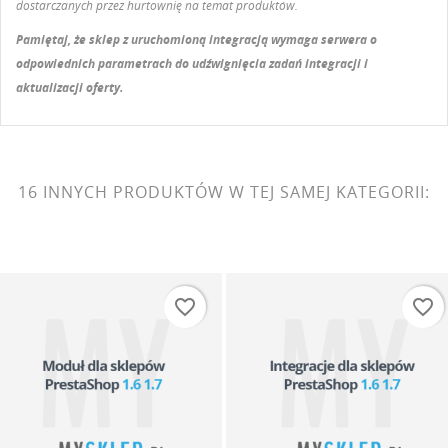
dostarczanych przez hurtownię na temat produktów.
Pamiętaj, że sklep z uruchomioną integracją wymaga serwera o
odpowiednich parametrach do udźwignięcia zadań integracji i
aktualizacji oferty.
16 INNYCH PRODUKTÓW W TEJ SAMEJ KATEGORII:
favorite_border
favorite_border