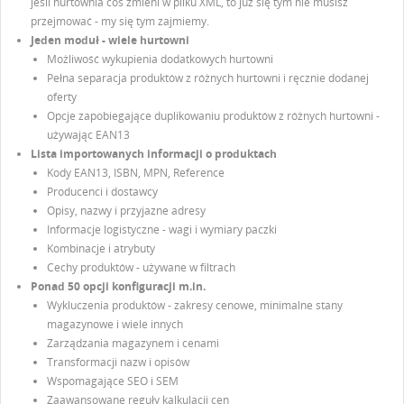
jeśli hurtownia coś zmieni w pliku XML, to już się tym nie musisz
przejmować - my się tym zajmiemy.
Jeden moduł - wiele hurtowni
Możliwość wykupienia dodatkowych hurtowni
Pełna separacja produktów z różnych hurtowni i ręcznie dodanej
oferty
Opcje zapobiegające duplikowaniu produktów z różnych hurtowni -
używając EAN13
Lista importowanych informacji o produktach
Kody EAN13, ISBN, MPN, Reference
Producenci i dostawcy
Opisy, nazwy i przyjazne adresy
Informacje logistyczne - wagi i wymiary paczki
Kombinacje i atrybuty
Cechy produktów - używane w filtrach
Ponad 50 opcji konfiguracji m.in.
Wykluczenia produktów - zakresy cenowe, minimalne stany
magazynowe i wiele innych
Zarządzania magazynem i cenami
Transformacji nazw i opisów
Wspomagające SEO i SEM
Zaawansowane reguły kalkulacji cen