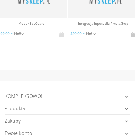
Moduł BotGuard
Integracja Inpost dla PrestaShop
Netto
Netto
99,00 zł
550,00 zł
KOMPLEKSOWO!

Produkty

Zakupy

Twoje konto
