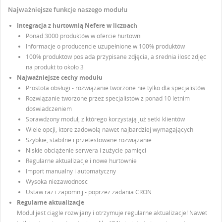
Najważniejsze funkcje naszego modułu
Integracja z hurtownią Nefere w liczbach
Ponad 3000 produktów w ofercie hurtowni
Informacje o producencie uzupełnione w 100% produktów
100% produktów posiada przypisane zdjęcia, a średnia ilość zdjęć
na produkt to około 3
Najważniejsze cechy modułu
Prostota obsługi - rozwiązanie tworzone nie tylko dla specjalistów
Rozwiązanie tworzone przez specjalistów z ponad 10 letnim
doświadczeniem
UTWÓRZ LISTĘ ŻYCZEŃ
Sprawdzony moduł, z którego korzystają już setki klientów
ZALOGUJ SIĘ
Wiele opcji, które zadowolą nawet najbardziej wymagających
Szybkie, stabilne i przetestowane rozwiązanie
NAZWA LISTY ŻYCZEŃ
Niskie obciążenie serwera i zużycie pamięci
Musisz być zalogowany by zapisać produkty na swojej
DODAJ DO LISTY ŻYCZEŃ
Regularne aktualizacje i nowe hurtownie
liście życzeń.
Import manualny i automatyczny
Utwórz nową listę
add_circle_outline
Wysoka niezawodność
Ustaw raz i zapomnij - poprzez zadania CRON
Anuluj
Zaloguj się
Regularne aktualizacje
Anuluj
Utwórz listę życzeń
Moduł jest ciągle rozwijany i otrzymuje regularne aktualizacje! Nawet