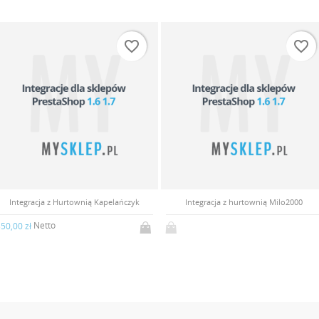
favorite_border
favorite_border
Integracja z Hurtownią Kapelańczyk
Integracja z hurtownią Milo2000
Netto
50,00 zł