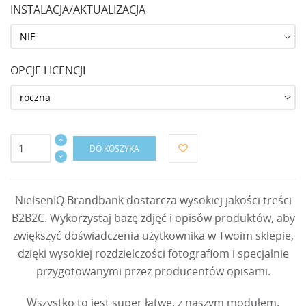
INSTALACJA/AKTUALIZACJA
OPCJE LICENCJI
DO KOSZYKA
favorite_border
NielsenIQ Brandbank dostarcza wysokiej jakości treści
B2B2C. Wykorzystaj bazę zdjęć i opisów produktów, aby
zwiększyć doświadczenia użytkownika w Twoim sklepie,
dzięki wysokiej rozdzielczości fotografiom i specjalnie
przygotowanymi przez producentów opisami.
Wszystko to jest super łatwe, z naszym modułem.