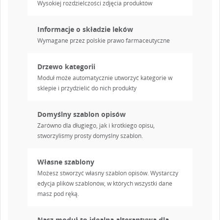
Wysokiej rozdzielczości zdjęcia produktów
Informacje o składzie leków
Wymagane przez polskie prawo farmaceutyczne
UTWÓRZ LISTĘ ŻYCZEŃ
ZALOGUJ SIĘ
Drzewo kategorii
Moduł może automatycznie utworzyć kategorie w
NAZWA LISTY ŻYCZEŃ
Musisz być zalogowany by zapisać produkty na swojej
sklepie i przydzielić do nich produkty
DODAJ DO LISTY ŻYCZEŃ
liście życzeń.
Domyślny szablon opisów
Utwórz nową listę
add_circle_outline
Zarówno dla długiego, jak i krotkiego opisu,
Anuluj
Zaloguj się
stworzyliśmy prosty domyślny szablon.
Anuluj
Utwórz listę życzeń
Własne szablony
Możesz stworzyć własny szablon opisów. Wystarczy
edycja plików szablonów, w których wszystki dane
masz pod ręką.
Nasz moduł to idealna alterantywa dla