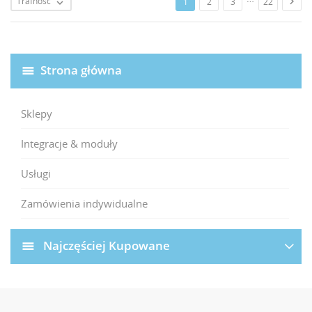
Trafność

1
2
3
22

Strona główna
Sklepy
Integracje & moduły
Usługi
Zamówienia indywidualne
Najczęściej Kupowane