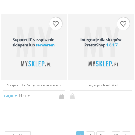
favorite_border
favorite_border
Support IT - Zarządzanie serwerem
Integracja z FreshMail
Netto
350,00 zł
…