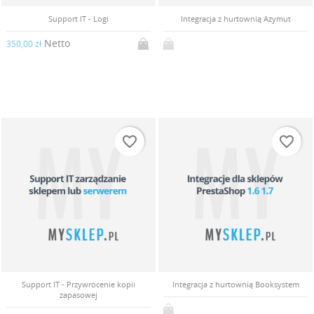
Support IT - Logi
Integracja z hurtownią Azymut
Netto
350,00 zł
UTWÓRZ LISTĘ ŻYCZEŃ
ZALOGUJ SIĘ
((MODALTITLE))
NAZWA LISTY ŻYCZEŃ
Musisz być zalogowany by zapisać produkty na swojej
((confirmMessage))
DODAJ DO LISTY ŻYCZEŃ
liście życzeń.
favorite_border
favorite_border
Utwórz nową listę
add_circle_outline
((cancelText))
((modalDeleteText))
Anuluj
Zaloguj się
Anuluj
Utwórz listę życzeń
Support IT - Przywrócenie kopii
Integracja z hurtownią Booksystem
zapasowej