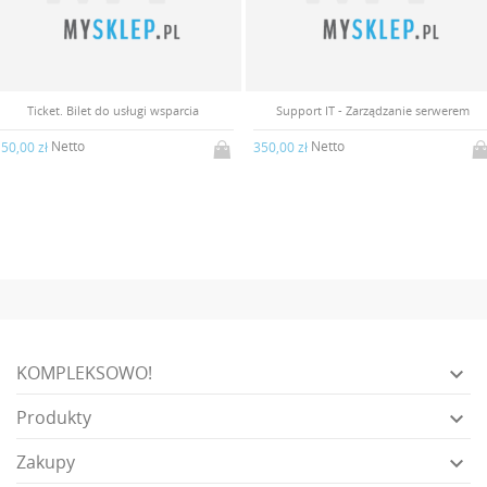
Ticket. Bilet do usługi wsparcia
Support IT - Zarządzanie serwerem
Netto
Netto
50,00 zł
350,00 zł
KOMPLEKSOWO!

Produkty

Zakupy
