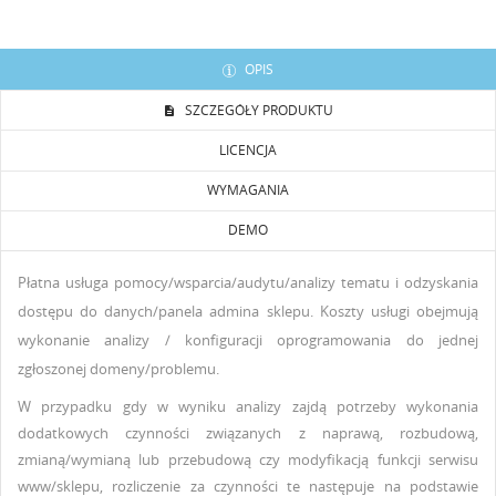
UTWÓRZ LISTĘ ŻYCZEŃ
ZALOGUJ SIĘ
OPIS
NAZWA LISTY ŻYCZEŃ
Musisz być zalogowany by zapisać produkty na swojej
SZCZEGÓŁY PRODUKTU
DODAJ DO LISTY ŻYCZEŃ
liście życzeń.
LICENCJA
Utwórz nową listę
add_circle_outline
WYMAGANIA
Anuluj
Zaloguj się
Anuluj
Utwórz listę życzeń
DEMO
Płatna usługa pomocy/wsparcia/audytu/analizy tematu i
odzyskania
dostępu do danych/panela admina sklepu
.
Koszty usługi obejmują
wykonanie analizy
/ konfiguracji oprogramowania
do jednej
zgłoszonej domeny/problemu.
W przypadku gdy w wyniku analizy zajdą potrzeby wykonania
dodatkowych czynności związanych z naprawą, rozbudową,
zmianą/wymianą lub przebudową czy modyfikacją funkcji serwisu
www/sklepu, rozliczenie za czynności te następuje na podstawie