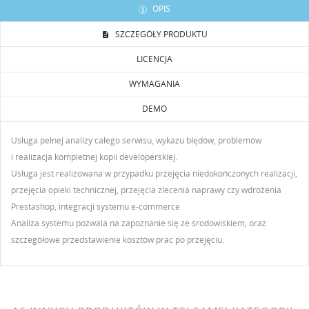
DODAJ DO LISTY ŻYCZEŃ
liście życzeń.
OPIS
Utwórz nową listę
add_circle_outline
SZCZEGÓŁY PRODUKTU
Anuluj
Zaloguj się
LICENCJA
Anuluj
Utwórz listę życzeń
WYMAGANIA
DEMO
Usługa pełnej analizy całego serwisu, wykazu błędów, problemów
i realizacja kompletnej kopii developerskiej.
Usługa jest realizowana w przypadku przejęcia niedokończonych realizacji,
przejęcia opieki technicznej, przejęcia zlecenia naprawy czy wdrożenia
Prestashop, integracji systemu e-commerce
Analiza systemu pozwala na zapoznanie się ze środowiskiem, oraz
szczegółowe przedstawienie kosztów prac po przejęciu.