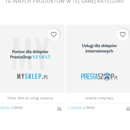
16 INNYCH PRODUKTÓW W TEJ SAMEJ KATEGORII:
favorite_border
favorite_border
Ticket. Bilet do usługi wsparcia
Analiza z estymacji
Netto
Netto
00,00 zł
1 000,00 zł