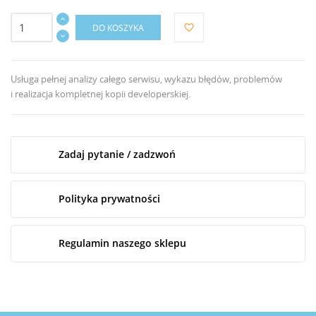
DO KOSZYKA
favorite_border
Usługa pełnej analizy całego serwisu, wykazu błędów, problemów
i realizacja kompletnej kopii developerskiej.
Zadaj pytanie / zadzwoń
Polityka prywatności
Regulamin naszego sklepu
UTWÓRZ LISTĘ ŻYCZEŃ
ZALOGUJ SIĘ
NAZWA LISTY ŻYCZEŃ
Musisz być zalogowany by zapisać produkty na swojej