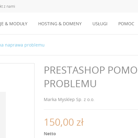
kt z nami
JE & MODUŁY
HOSTING & DOMENY
USŁUGI
POMOC
bka naprawa problemu
PRESTASHOP POMO
PROBLEMU
Marka
Mysklep Sp. z o.o.
150,00 zł
Netto