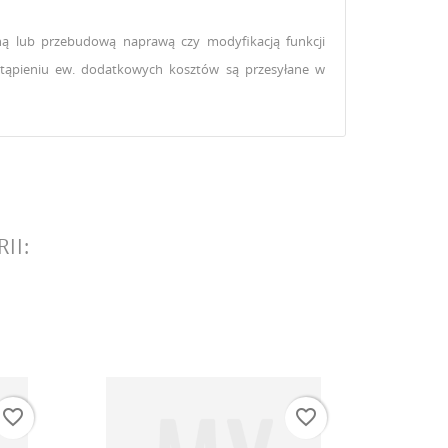
ną lub przebudową naprawą czy modyfikacją funkcji
ystąpieniu ew. dodatkowych kosztów są przesyłane w
istę
II:
favorite_border
favorite_border