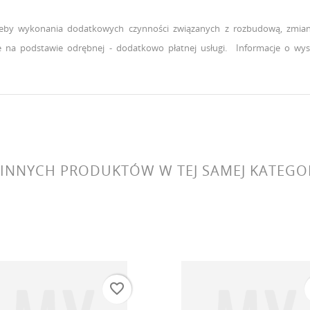
LOGUJ SIĘ
trzeby wykonania dodatkowych czynności związanych z rozbudową, zmia
ZWA LISTY ŻYCZEŃ
sisz być zalogowany by zapisać produkty na swojej liście życzeń.
puje na podstawie odrębnej - dodatkowo płatnej usługi. Informacje o w
DAJ DO LISTY ŻYCZEŃ
Utwórz nową l
add_circle_outline
Anuluj
Zaloguj się
Anuluj
Utwórz listę życzeń
 INNYCH PRODUKTÓW W TEJ SAMEJ KATEGOR
favorite_border