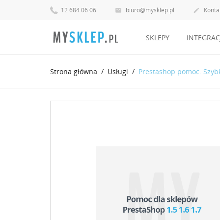
12 684 06 06
biuro@mysklep.pl
Konta


SKLEPY
INTEGRAC
Strona główna
Usługi
Prestashop pomoc. Szy