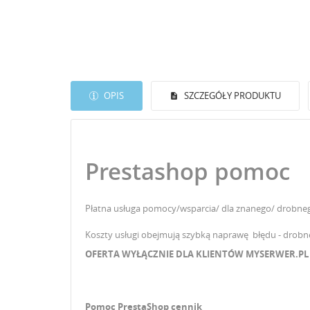
OPIS
SZCZEGÓŁY PRODUKTU
Prestashop pomoc
Płatna usługa pomocy/wsparcia/ d
la
znanego/ drobne
Koszty usługi obejmują szybką
naprawę
błędu - drobn
OFERTA WYŁĄCZNIE DLA KLIENTÓW MYSERWER.PL
UT
Pomoc PrestaShop cennik