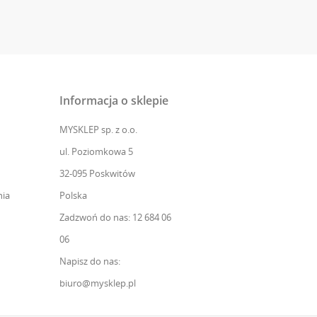
Informacja o sklepie
MYSKLEP sp. z o.o.
ul. Poziomkowa 5
32-095 Poskwitów
ia
Polska
Zadzwoń do nas: 12 684 06
06
Napisz do nas:
biuro@mysklep.pl