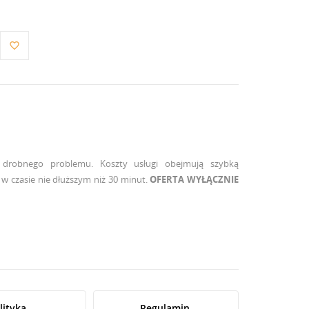
favorite_border
 drobnego problemu. Koszty usługi obejmują szybką
 czasie nie dłuższym niż 30 minut.
OFERTA WYŁĄCZNIE
lityka
Regulamin