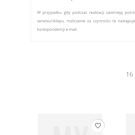
ZA
W przypadku gdy podczas realizacji zaistnieją po
NA
Mu
serwisu/sklepu, rozliczenie za czynności te nastę
DO
korespondencji e-mail.
16
favorite_border
favorite_border