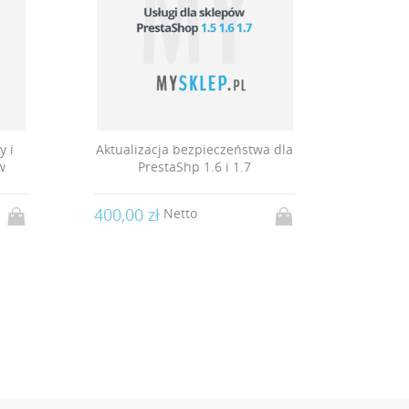
y i
Aktualizacja bezpieczeństwa dla
w
PrestaShp 1.6 i 1.7
in
400,00 zł
Netto
2 000,