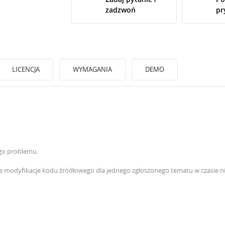
zadzwoń
pr
LICENCJA
WYMAGANIA
DEMO
go problemu.
e modyfikacje kodu źródłowego dla jednego zgłoszonego tematu w czasie ni
WÓRZ LISTĘ ŻYCZEŃ