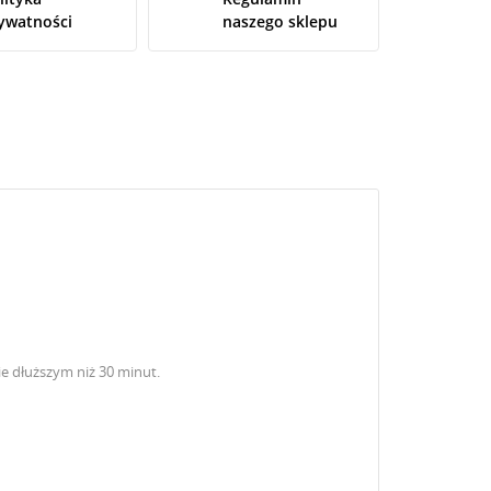
ywatności
naszego sklepu
e dłuższym niż 3
0
minut.