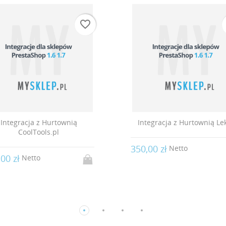
favorite_border
Integracja z Hurtownią Leker
Integracja z Hurt
350,00 zł
350,00 zł
Netto
Netto