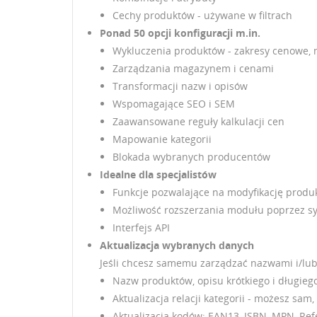
UT
Cechy produktów - używane w filtrach
ZA
Ponad 50 opcji konfiguracji m.in.
Wykluczenia produktów - zakresy cenowe, 
NA
Mu
Zarządzania magazynem i cenami
DO
Transformacji nazw i opisów
Wspomagające SEO i SEM
Zaawansowane reguły kalkulacji cen
Mapowanie kategorii
Blokada wybranych producentów
Idealne dla specjalistów
Funkcje pozwalające na modyfikację produ
Możliwość rozszerzania modułu poprzez s
Interfejs API
Aktualizacja wybranych danych
Jeśli chcesz samemu zarządzać nazwami i/lub
Nazw produktów, opisu krótkiego i długieg
Aktualizacja relacji kategorii - możesz sa
Aktualizacja kodów: EAN13, ISBN, MPN, Re