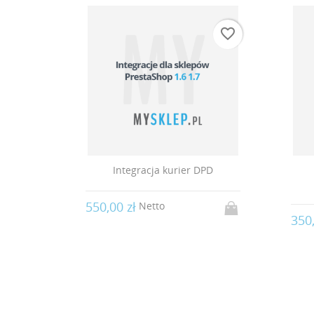
favorite_border
favorite_border
urier DPD
Integracja z Hurtownią
CoolTools.pl
350,00 zł
Netto