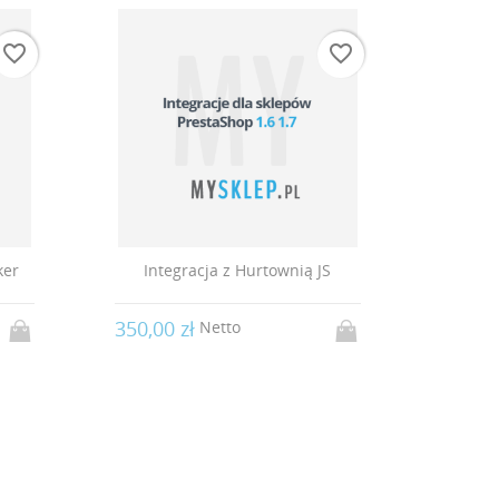
favorite_border
favorite_border
ownią JS
Integracja z Comarch Optima
rozszerzenie B2B
1 490,00 zł
Netto