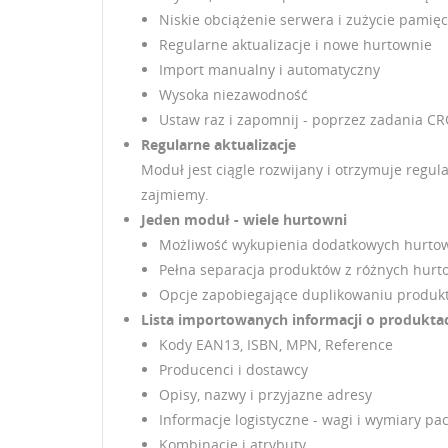
Niskie obciążenie serwera i zużycie pamięc
Regularne aktualizacje i nowe hurtownie
Import manualny i automatyczny
Wysoka niezawodność
Ustaw raz i zapomnij - poprzez zadania C
Regularne aktualizacje
Moduł jest ciągle rozwijany i otrzymuje regul
zajmiemy.
Jeden moduł - wiele hurtowni
Możliwość wykupienia dodatkowych hurto
Pełna separacja produktów z różnych hurto
Opcje zapobiegające duplikowaniu produk
Lista importowanych informacji o produkta
Kody EAN13, ISBN, MPN, Reference
Producenci i dostawcy
Opisy, nazwy i przyjazne adresy
Informacje logistyczne - wagi i wymiary pac
Kombinacje i atrybuty