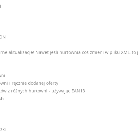
i
RON
arne aktualizacje! Nawet jeśli hurtownia coś zmieni w pliku XML, to
wni
wni i ręcznie dodanej oferty
tów z różnych hurtowni - używając EAN13
ch
zki