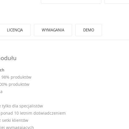
LICENCJA
WYMAGANIA
DEMO
modułu
ach
a 98% produktów
100% produktów
ia
 tylko dla specjalistów
z ponad 10 letnim doświadczeniem
 setki klientów
ziej wymagających