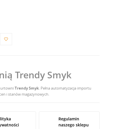
favorite_border
wnią Trendy Smyk
hurtowni
Trendy Smyk
. Pełna automatyzacja importu
, cen i stanów magazynowych.
lityka
Regulamin
ywatności
naszego sklepu