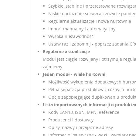
Szybkie, stabilne i przetestowane rozwiąza
Niskie obciążenie serwera i zużycie pamięc
Regularne aktualizacje i nowe hurtownie
Import manualny i automatyczny
Wysoka niezawodność
Ustaw raz i zapomnij - poprzez zadania C
Regularne aktualizacje
Moduł jest ciągle rozwijany i otrzymuje regul
zajmiemy.
Jeden moduł - wiele hurtowni
Możliwość wykupienia dodatkowych hurto
Pełna separacja produktów z różnych hurto
Opcje zapobiegające duplikowaniu produk
Lista importowanych informacji o produkta
Kody EAN13, ISBN, MPN, Reference
Producenci i dostawcy
Opisy, nazwy i przyjazne adresy
Informacje logistyczne - wagi i wymiary pac