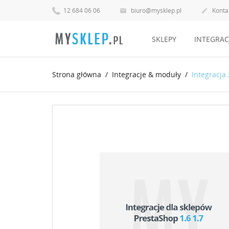
12 684 06 06
biuro@mysklep.pl
Konta


SKLEPY
INTEGRAC
Strona główna
Integracje & moduły
Integracja