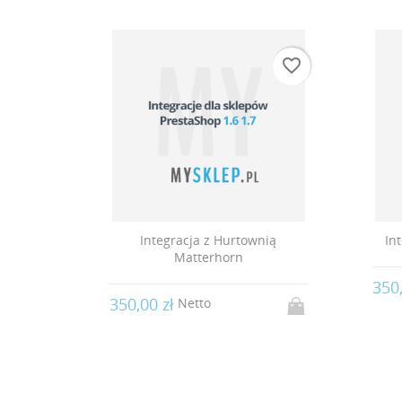
favorite_border
favorite_border
urtownią
Integracja z Hurtownią Eldar
rn
350,00 zł
Netto