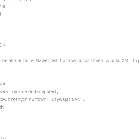
nie
i
RON
arne aktualizacje! Nawet jeśli hurtownia coś zmieni w pliku XML, to
wni
wni i ręcznie dodanej oferty
tów z różnych hurtowni - używając EAN13
ch
zki