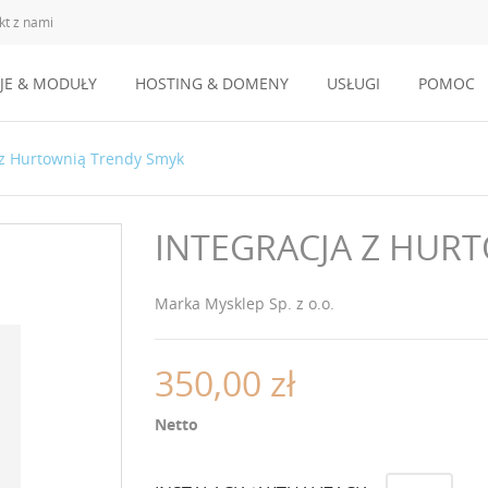
kt z nami
JE & MODUŁY
HOSTING & DOMENY
USŁUGI
POMOC
 z Hurtownią Trendy Smyk
INTEGRACJA Z HUR
Marka
Mysklep Sp. z o.o.
350,00 zł
Netto