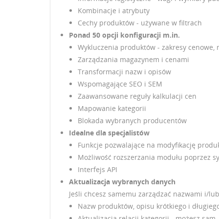
Kombinacje i atrybuty
UT
Cechy produktów - używane w filtrach
ZA
Ponad 50 opcji konfiguracji m.in.
NA
Wykluczenia produktów - zakresy cenowe, 
Mu
DO
Zarządzania magazynem i cenami
Transformacji nazw i opisów
Wspomagające SEO i SEM
Zaawansowane reguły kalkulacji cen
Mapowanie kategorii
Blokada wybranych producentów
Idealne dla specjalistów
Funkcje pozwalające na modyfikację produ
Możliwość rozszerzania modułu poprzez s
Interfejs API
Aktualizacja wybranych danych
Jeśli chcesz samemu zarządzać nazwami i/lub
Nazw produktów, opisu krótkiego i długieg
Aktualizacja relacji kategorii - możesz sa