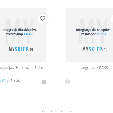
favorite_border
Integracja z RAKS
Integracja z Hurtow
350,00 zł
Netto