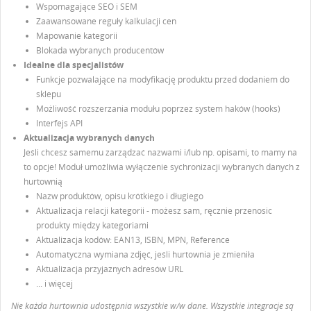
Wspomagające SEO i SEM
Zaawansowane reguły kalkulacji cen
Mapowanie kategorii
Blokada wybranych producentów
Idealne dla specjalistów
Funkcje pozwalające na modyfikację produktu przed dodaniem do
sklepu
Możliwość rozszerzania modułu poprzez system haków (hooks)
Interfejs API
Aktualizacja wybranych danych
Jeśli chcesz samemu zarządzać nazwami i/lub np. opisami, to mamy na
to opcje! Moduł umożliwia wyłączenie sychronizacji wybranych danych z
hurtownią
Nazw produktów, opisu krótkiego i długiego
Aktualizacja relacji kategorii - możesz sam, ręcznie przenosic
produkty między kategoriami
Aktualizacja kodów: EAN13, ISBN, MPN, Reference
Automatyczna wymiana zdjęć, jeśli hurtownia je zmieniła
Aktualizacja przyjaznych adresów URL
... i więcej
Nie każda hurtownia udostępnia wszystkie w/w dane. Wszystkie integracje są