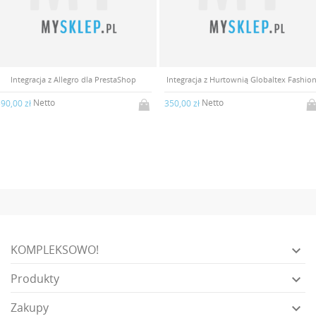
Integracja z Allegro dla PrestaShop
Integracja z Hurtownią Globaltex Fashio
Netto
Netto
90,00 zł
350,00 zł
KOMPLEKSOWO!

Produkty

Zakupy
