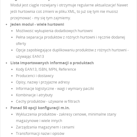
Moduł jest ciągle rozwijany i otrzymuje regularne aktualizacje! Nawet
jeśli hurtownia coś zmieni w pliku XML, to już się tym nie musisz
przejmować - my się tym zajmiemy.
Jeden moduł - wiele hurtowni
Możliwość wykupienia dodatkowych hurtowni
Pełna separacja produktów z różnych hurtowni i ręcznie dodanej
oferty
Opcje zapobiegające duplikowaniu produktów z różnych hurtowni -
używając EAN13
Lista importowanych informacji o produktach
Kody EAN13, ISBN, MPN, Reference
Producenci i dostawcy
Opisy, nazwy i przyjazne adresy
Informacje logistyczne - wagi i wymiary paczki
Kombinacje i atrybuty
Cechy produktów - używane w filtrach
Ponad 50 opcji konfiguracji m.in.
Wykluczenia produktów - zakresy cenowe, minimalne stany
magazynowe i wiele innych
Zarządzania magazynem i cenami
Transformacji nazw i opisów