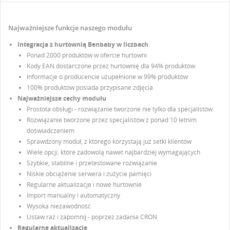
Najważniejsze funkcje naszego modułu
Integracja z hurtownią Benbaby w liczbach
Ponad 2000 produktów w ofercie hurtowni
Kody EAN dostarczone przez hurtownię dla 94% produktów
Informacje o producencie uzupełnione w 99% produktów
100% produktów posiada przypisane zdjęcia
Najważniejsze cechy modułu
Prostota obsługi - rozwiązanie tworzone nie tylko dla specjalistów
Rozwiązanie tworzone przez specjalistów z ponad 10 letnim
UTWÓRZ LISTĘ ŻYCZEŃ
doświadczeniem
ZALOGUJ SIĘ
Sprawdzony moduł, z którego korzystają już setki klientów
Wiele opcji, które zadowolą nawet najbardziej wymagających
Szybkie, stabilne i przetestowane rozwiązanie
NAZWA LISTY ŻYCZEŃ
Musisz być zalogowany by zapisać produkty na swojej
DODAJ DO LISTY ŻYCZEŃ
Niskie obciążenie serwera i zużycie pamięci
liście życzeń.
Regularne aktualizacje i nowe hurtownie
Utwórz nową listę
add_circle_outline
Import manualny i automatyczny
Wysoka niezawodność
Anuluj
Zaloguj się
Ustaw raz i zapomnij - poprzez zadania CRON
Anuluj
Utwórz listę życzeń
Regularne aktualizacje