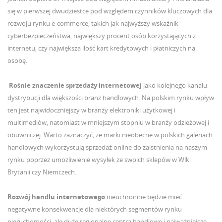
się w pierwszej dwudziestce pod względem czynników kluczowych dla
rozwoju rynku e-commerce, takich jak najwyższy wskaźnik
cyberbezpieczeństwa, największy procent osób korzystających z
internetu, czy największa ilość kart kredytowych i płatniczych na
osobę.
Rośnie znaczenie sprzedaży internetowej
jako kolejnego kanału
dystrybucji dla większości branż handlowych. Na polskim rynku wpływ
ten jest najwidoczniejszy w branży elektroniki użytkowej i
UTWÓRZ LISTĘ ŻYCZEŃ
multimediów, natomiast w mniejszym stopniu w branży odzieżowej i
ZALOGUJ SIĘ
((MODALTITLE))
obuwniczej. Warto zaznaczyć, że marki nieobecne w polskich galeriach
NAZWA LISTY ŻYCZEŃ
handlowych wykorzystują sprzedaż online do zaistnienia na naszym
Musisz być zalogowany by zapisać produkty na swojej
((confirmMessage))
DODAJ DO LISTY ŻYCZEŃ
liście życzeń.
rynku poprzez umożliwienie wysyłek ze swoich sklepów w Wlk.
Brytanii czy Niemczech.
Utwórz nową listę
add_circle_outline
((cancelText))
((modalDeleteText))
Anuluj
Zaloguj się
Rozwój handlu internetowego
nieuchronnie będzie mieć
Anuluj
Utwórz listę życzeń
negatywne konsekwencje dla niektórych segmentów rynku
nieruchomości, ale duże regionalne centra handlowe i najważniejsze