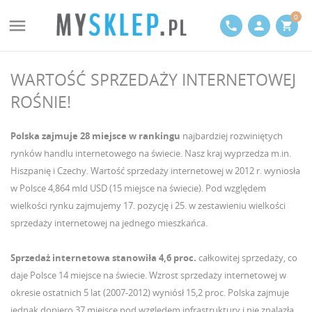
0

phone
person
shopping_cart
WARTOŚĆ SPRZEDAŻY INTERNETOWEJ
ROŚNIE!
Polska zajmuje 28 miejsce w rankingu
najbardziej rozwiniętych
rynków handlu internetowego na świecie. Nasz kraj wyprzedza m.in.
Hiszpanię i Czechy. Wartość sprzedaży internetowej w 2012 r. wyniosła
w Polsce 4,864 mld USD (15 miejsce na świecie). Pod względem
wielkości rynku zajmujemy 17. pozycję i 25. w zestawieniu wielkości
sprzedaży internetowej na jednego mieszkańca.
Sprzedaż internetowa stanowiła 4,6 proc.
całkowitej sprzedaży, co
daje Polsce 14 miejsce na świecie. Wzrost sprzedaży internetowej w
okresie ostatnich 5 lat (2007-2012) wyniósł 15,2 proc. Polska zajmuje
jednak dopiero 37 miejsce pod względem infrastruktury i nie znalazła