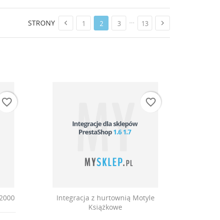
…
STRONY


1
2
3
13
favorite_border
favorite_border
o2000
Integracja z hurtownią Motyle
Książkowe