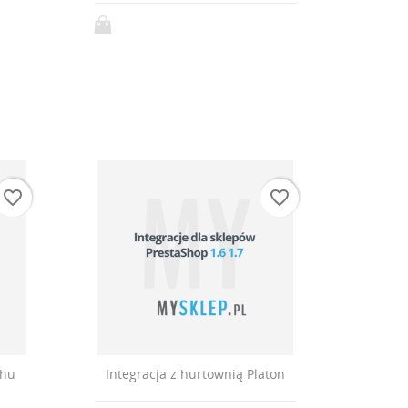
favorite_border
favorite_border
chu
Integracja z hurtownią Platon