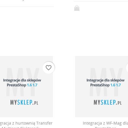
favorite_border
gracja z hurtownią Transfer
Integracja z WF-Mag dl