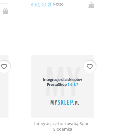
350,00 zł
Netto
favorite_border
favorite_border
istę
Integracja z hurtownią Super
Siódemka