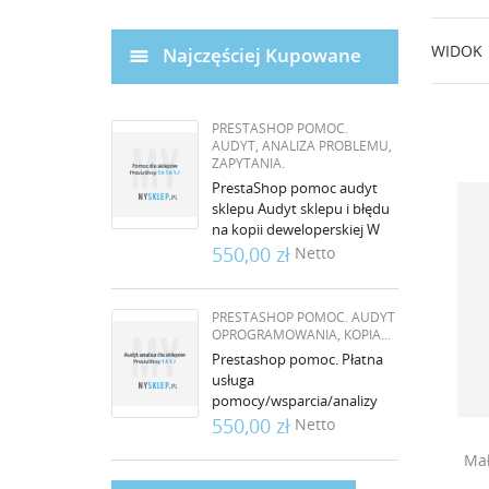
WIDOK
Najczęściej Kupowane
PRESTASHOP POMOC.
AUDYT, ANALIZA PROBLEMU,
ZAPYTANIA.
PrestaShop pomoc audyt
sklepu Audyt sklepu i błędu
na kopii deweloperskiej W
celu zapewnienia najwyższej
550,00 zł
Netto
jakości usług oraz
minimalizacji...
PRESTASHOP POMOC. AUDYT
OPROGRAMOWANIA, KOPIA...
Prestashop pomoc. Płatna
usługa
pomocy/wsparcia/analizy
problemu realizowana w
550,00 zł
Netto
środowisku developerskim
Mał
serwisu/sklepu, którego
dotyczy problem....