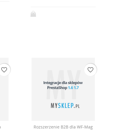
favorite_border
favorite_border
a
Rozszerzenie B2B dla WF-Mag