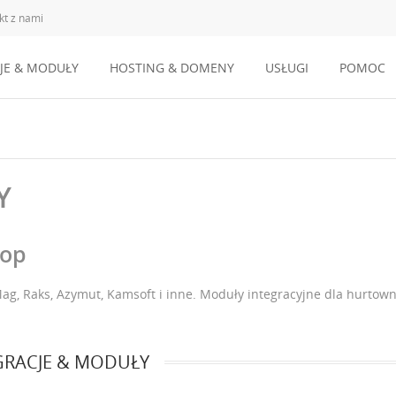
kt z nami
JE & MODUŁY
HOSTING & DOMENY
USŁUGI
POMOC
Y
hop
Mag, Raks, Azymut, Kamsoft i inne. Moduły integracyjne dla hurtown
GRACJE & MODUŁY