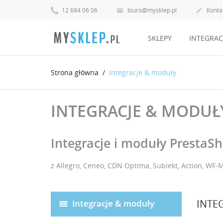
12 684 06 06
biuro@mysklep.pl
Konta


SKLEPY
INTEGRAC
Strona główna
Integracje & moduły
INTEGRACJE & MODUŁ
Integracje i moduły PrestaS
z Allegro, Ceneo, CDN Optima, Subiekt, Action, WF-
INTE
Integracje & moduły