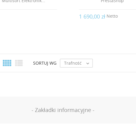
Multisort Elektronik...
PrestaShop
1 690,00 zł
Netto


Trafność
SORTUJ WG

- Zakładki informacyjne -