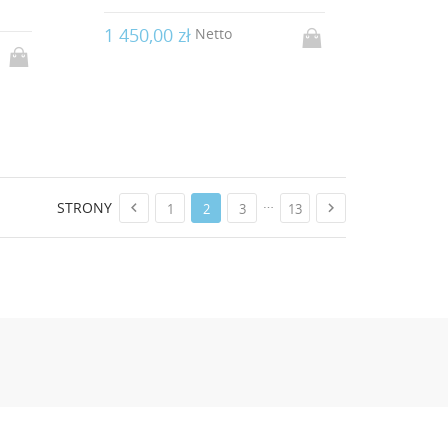
1 450,00 zł
Netto
…
STRONY


1
2
3
13